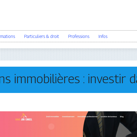
rmations
Particuliers & droit
Professions
Infos
 immobilières : investir d